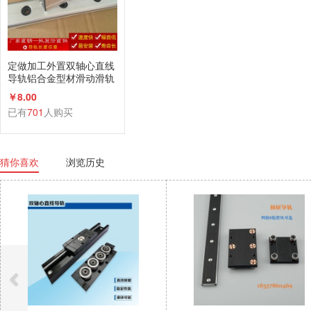
定做加工外置双轴心直线
导轨铝合金型材滑动滑轨
滑台滑块厂家直销
￥8.00
已有
701
人购买
猜你喜欢
浏览历史