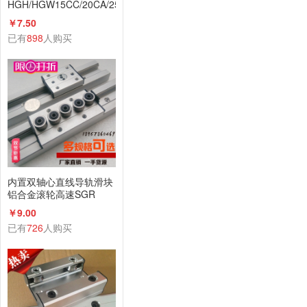
HGH/HGW15CC/20CA/25/30/35/45
线性导轨线轨
￥7.50
已有
898
人购买
内置双轴心直线导轨滑块
铝合金滚轮高速SGR
B10N 15 20 25 35滑轨
￥9.00
已有
726
人购买