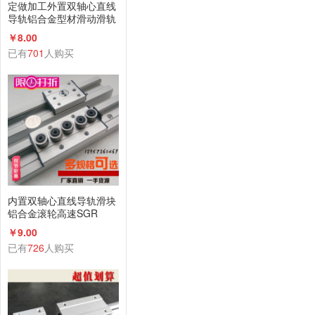
定做加工外置双轴心直线
导轨铝合金型材滑动滑轨
滑台滑块厂家直销
￥8.00
已有
701
人购买
内置双轴心直线导轨滑块
铝合金滚轮高速SGR
B10N 15 20 25 35滑轨
￥9.00
已有
726
人购买