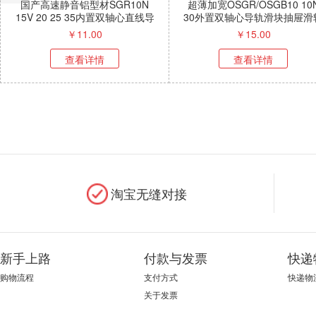
国产高速静音铝型材SGR10N
超薄加宽OSGR/OSGB10 10N
15V 20 25 35内置双轴心直线导
30外置双轴心导轨滑块抽屉滑轨
轨滑块
家具路轨
￥
11.00
￥
15.00
查看详情
查看详情
淘宝无缝对接
新手上路
付款与发票
快递
购物流程
支付方式
快递物
关于发票