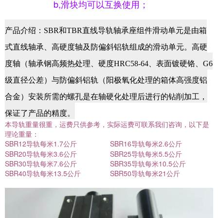
b,滑块均可以互换使用；
产品介绍：SBR
和
TBR
直线导轨轴承座
组件滑动单元
是由箱
式直线轴承、高硬度轴及防偏斜铝轨组成的滑动单元。高硬
度轴（轴承钢高频热处理、硬度HRC58-64、表面镀硬铬、G6
级直径公差）与防偏斜铝轨（阳极氧化处理的箱体高强度铝
合金）安装所需的螺孔是在轴硬化处理后进行的钻削加工，
保证了产品的精度。
本导轨重量很重，运费只供参考，实际运费可联系我们咨询，以下是
理论重量：
SBR12导轨每米1.7公斤
SBR16导轨每米2.6公斤
SBR20导轨每米3.6公斤 SBR25导轨每米5.5公斤
SBR30导轨每米7.6公斤 SBR35导轨每米10.5公斤
SBR40导轨每米13.5公斤 SBR50导轨每米21公斤