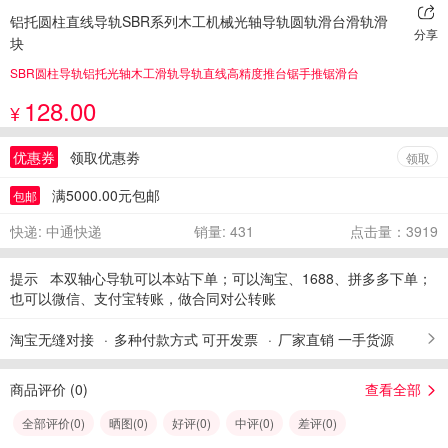
铝托圆柱直线导轨SBR系列木工机械光轴导轨圆轨滑台滑轨滑
分享
块
SBR圆柱导轨铝托光轴木工滑轨导轨直线高精度推台锯手推锯滑台
128.00
¥
优惠券
领取优惠劵
领取
满5000.00元包邮
包邮
快递: 中通快递
销量: 431
点击量：3919
提示
本双轴心导轨可以本站下单；可以淘宝、1688、拼多多下单；
也可以微信、支付宝转账，做合同对公转账
淘宝无缝对接
多种付款方式 可开发票
厂家直销 一手货源
商品评价 (
0
)
查看全部
全部评价(
0
)
晒图(
0
)
好评(
0
)
中评(
0
)
差评(
0
)