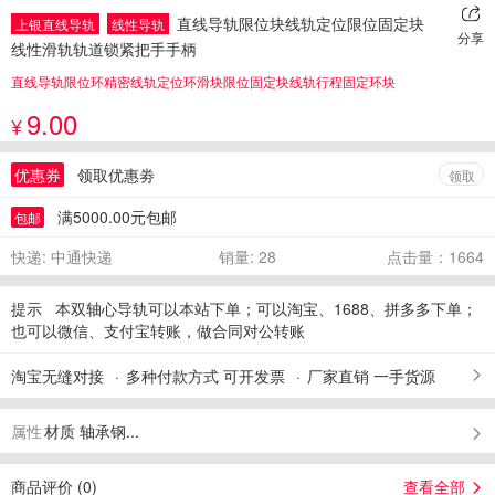
直线导轨限位块线轨定位限位固定块
上银直线导轨
线性导轨
分享
线性滑轨轨道锁紧把手手柄
直线导轨限位环精密线轨定位环滑块限位固定块线轨行程固定环块
9.00
¥
优惠券
领取优惠劵
领取
满5000.00元包邮
包邮
快递: 中通快递
销量: 28
点击量：1664
提示
本双轴心导轨可以本站下单；可以淘宝、1688、拼多多下单；
也可以微信、支付宝转账，做合同对公转账
淘宝无缝对接
多种付款方式 可开发票
厂家直销 一手货源
属性
材质 轴承钢...
商品评价 (
0
)
查看全部