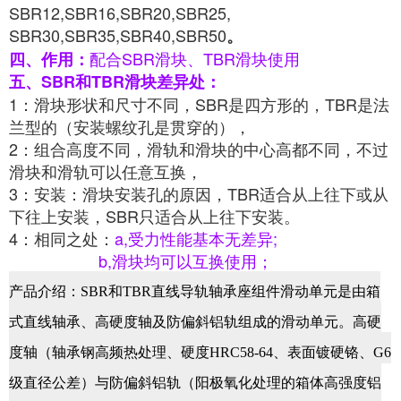
SBR12,SBR16,SBR20,SBR25,
SBR30,SBR35,SBR40,SBR50
。
配合SBR滑块、TBR滑块使用
四、作用：
五、SBR和TBR滑块差异处：
1：滑块形状和尺寸不同，SBR是四方形的，TBR是法
兰型的（安装螺纹孔是贯穿的），
2：组合高度不同，滑轨和滑块的中心高都不同，不过
滑块和滑轨可以任意互换，
3：安装：滑块安装孔的原因，TBR适合从上往下或从
下往上安装，SBR只适合从上往下安装。
4：相同之处：
a,受力性能基本无差异;
b,滑块均可以互换使用；
产品介绍：SBR
和
TBR
直线导轨轴承座
组件滑动单元
是由箱
式直线轴承、高硬度轴及防偏斜铝轨组成的滑动单元。高硬
度轴（轴承钢高频热处理、硬度HRC58-64、表面镀硬铬、G6
级直径公差）与防偏斜铝轨（阳极氧化处理的箱体高强度铝