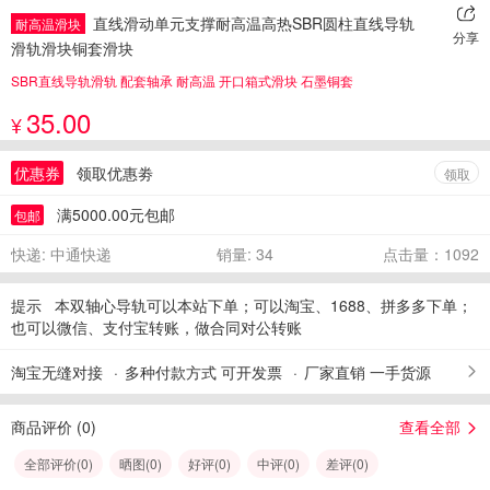
直线滑动单元支撑耐高温高热SBR圆柱直线导轨
耐高温滑块
分享
滑轨滑块铜套滑块
SBR直线导轨滑轨 配套轴承 耐高温 开口箱式滑块 石墨铜套
35.00
¥
优惠券
领取优惠劵
领取
满5000.00元包邮
包邮
快递: 中通快递
销量: 34
点击量：1092
提示
本双轴心导轨可以本站下单；可以淘宝、1688、拼多多下单；
也可以微信、支付宝转账，做合同对公转账
淘宝无缝对接
多种付款方式 可开发票
厂家直销 一手货源
商品评价 (
0
)
查看全部
全部评价(
0
)
晒图(
0
)
好评(
0
)
中评(
0
)
差评(
0
)