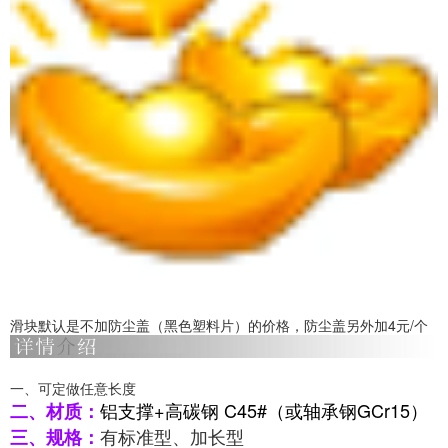
滑块默认是不加防尘盖（黑色塑料片）的价格，防尘盖另外加4元/个
一、可定做任意长度
铝支撑+高碳钢 C45#（或轴承钢GCr15）
二、材质：
有标准型、加长型
三、规格：