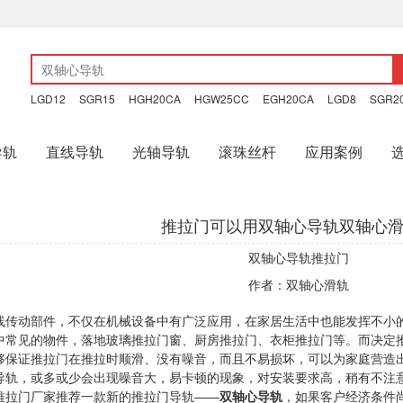
LGD12
SGR15
HGH20CA
HGW25CC
EGH20CA
LGD8
SGR2
导轨
直线导轨
光轴导轨
滚珠丝杆
应用案例
推拉门可以用双轴心导轨双轴心
双轴心导轨推拉门
作者：
双轴心滑轨
线传动部件，不仅在机械设备中有广泛应用，在家居生活中也能发挥不小
见的物件，落地玻璃推拉门窗、厨房推拉门、衣柜推拉门等。而决定推
够保证推拉门在推拉时顺滑、没有噪音，而且不易损坏，可以为家庭营造
，或多或少会出现噪音大，易卡顿的现象，对安装要求高，稍有不注意
推拉门厂家推荐一款新的推拉门导轨——
双轴心导轨
，如果客户经济条件